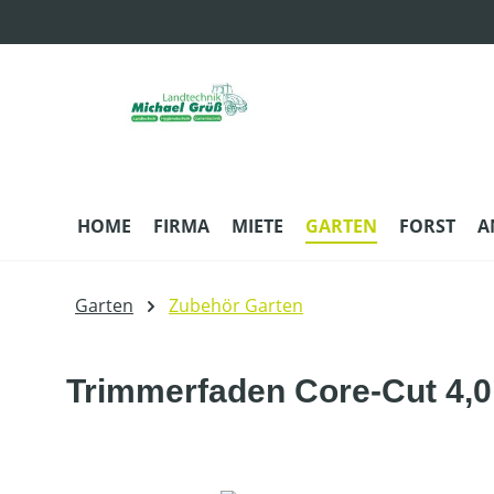
m Hauptinhalt springen
Zur Suche springen
Zur Hauptnavigation springen
HOME
FIRMA
MIETE
GARTEN
FORST
A
Garten
Zubehör Garten
Trimmerfaden Core-Cut 4,