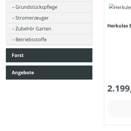
Grundstückspflege
MOTORLEISTUNG (IN PS)
Stromerzeuger
Herkules 
Zubehör Garten
MOTORLEISTUNG (IN UMDREHUNGEN/MIN)
Betriebsstoffe
Forst
MOTORLEISTUNG (IN KW)
Angebote
MOTORTYP (HERSTELLERBEZEICHNUNG)
2.199
MULCHFUNKTION
MÄHWERKTYP