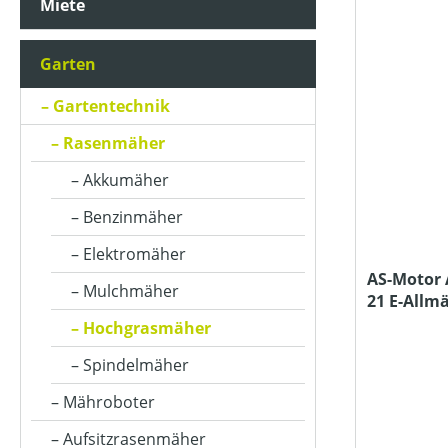
Miete
ARBEITSBREITE (IN CM)
Garten
ARBEITSSTUFENANZAHL
Gartentechnik
Rasenmäher
AUSWURFART
Akkumäher
Benzinmäher
BETRIEBSART
Elektromäher
AS-Motor
Mulchmäher
21 E-Allm
FAHRANTRIEBSART
Hochgrasmäher
Spindelmäher
FARBE (GERÄT)
Mähroboter
Aufsitzrasenmäher