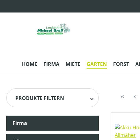
m Hauptinhalt springen
Zur Suche springen
Zur Hauptnavigation springen
HOME
FIRMA
MIETE
GARTEN
FORST
A
PRODUKTE FILTERN
Firma
HERSTELLER