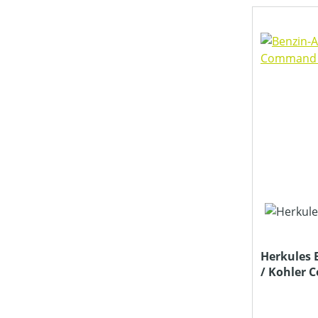
NENNSPANNUNG (IN V)
SCHALLDRUCKPEGEL AM OHR (IN DB(A))
SCHALLLEISTUNGSPEGEL (IN DB(A))
SCHNITTHÖHE MIN-MAX (IN MM)
TREIBSTOFFTANKGRÖSSE (IN L)
Herkules 
/ Kohler 
PREIS