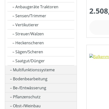
GESCHWINDIGKEIT MAX (IN KM/H)
Anbaugeräte Traktoren
2.508
Sensen/Trimmer
HUBRAUM (IN CM³)
Vertikutierer
Streuer/Walzen
KLASSIFIZIERUNG
Heckenscheren
Sägen/Scheren
MATERIALART
Saatgut/Dünger
Multifunktionssysteme
MAXIMALE STEIGUNG (IN %)
Bodenbearbeitung
Be-/Entwässerung
MESSERANZAHL
Pflanzenschutz
Obst-/Weinbau
MOTOR-ZYLINDERANZAHL