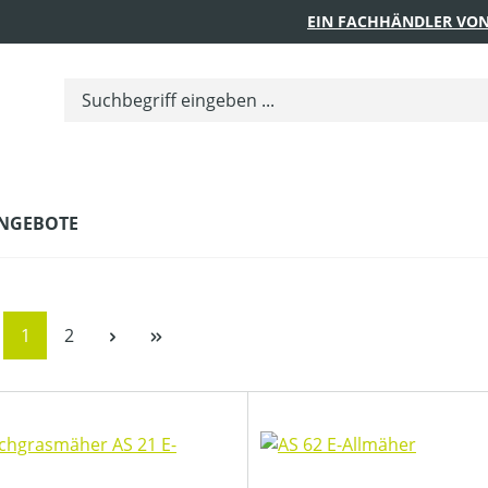
EIN FACHHÄNDLER VON
NGEBOTE
Seite
Seite
1
2