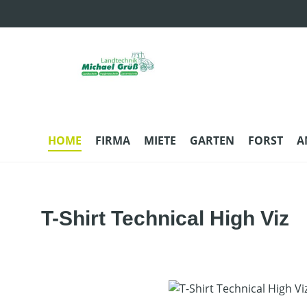
m Hauptinhalt springen
Zur Suche springen
Zur Hauptnavigation springen
HOME
FIRMA
MIETE
GARTEN
FORST
A
T-Shirt Technical High Viz
Bildergalerie überspringen