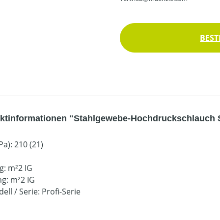
BEST
ktinformationen "Stahlgewebe-Hochdruckschlauch 
a): 210 (21)
g: m²2 IG
g: m²2 IG
ell / Serie: Profi-Serie