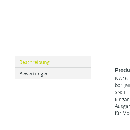
Beschreibung
Produ
Bewertungen
NW: 6
bar (MP
SN: 1
Eingan
Ausgan
für Mod