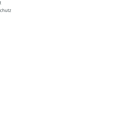
t
chutz