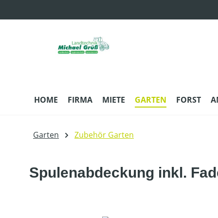
m Hauptinhalt springen
Zur Suche springen
Zur Hauptnavigation springen
HOME
FIRMA
MIETE
GARTEN
FORST
A
Garten
Zubehör Garten
Spulenabdeckung inkl. Fa