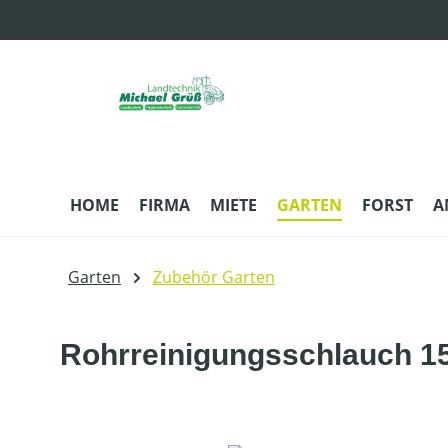
m Hauptinhalt springen
Zur Suche springen
Zur Hauptnavigation springen
HOME
FIRMA
MIETE
GARTEN
FORST
A
Garten
Zubehör Garten
Rohrreinigungsschlauch 1