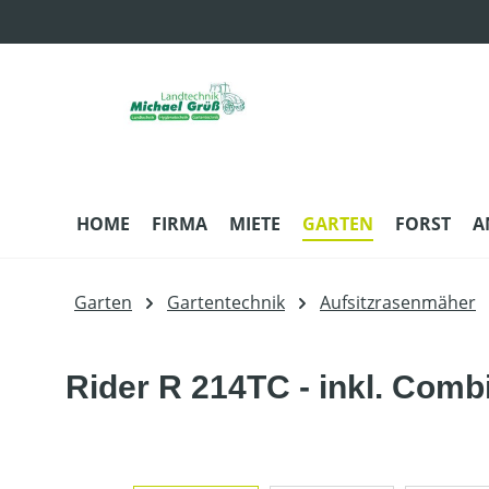
m Hauptinhalt springen
Zur Suche springen
Zur Hauptnavigation springen
HOME
FIRMA
MIETE
GARTEN
FORST
A
Garten
Gartentechnik
Aufsitzrasenmäher
Rider R 214TC - inkl. Com