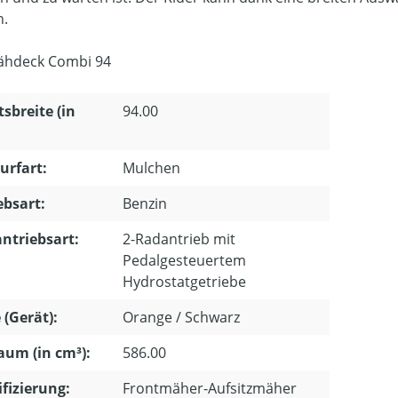
n.
Mähdeck Combi 94
tsbreite (in
94.00
urfart:
Mulchen
ebsart:
Benzin
ntriebsart:
2-Radantrieb mit
Pedalgesteuertem
Hydrostatgetriebe
 (Gerät):
Orange / Schwarz
um (in cm³):
586.00
ifizierung:
Frontmäher-Aufsitzmäher