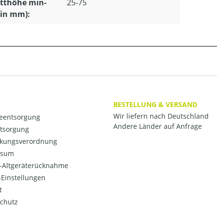
tthöhe min-
25-75
(in mm):
BESTELLUNG & VERSAND
Wir liefern nach Deutschland
ieentsorgung
Andere Länder auf Anfrage
ntsorgung
kungsverordnung
ssum
o-Altgeräterücknahme
Einstellungen
t
chutz