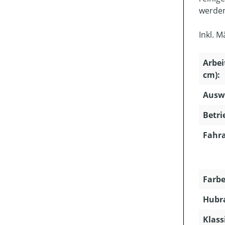
werde
Inkl. 
Arbei
cm):
Ausw
Betri
Fahra
Farbe
Hubra
Klass