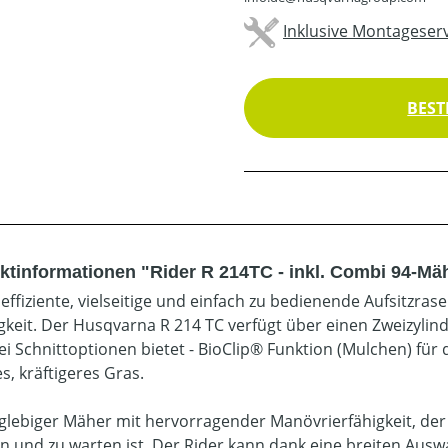
Inklusive Montageserv
BEST
ktinformationen "Rider R 214TC - inkl. Combi 94-M
 effiziente, vielseitige und einfach zu bedienende Aufsitzr
igkeit. Der Husqvarna R 214 TC verfügt über einen Zweizyli
ei Schnittoptionen bietet - BioClip® Funktion (Mulchen) f
s, kräftigeres Gras.
nglebiger Mäher mit hervorragender Manövrierfähigkeit, de
en und zu warten ist. Der Rider kann dank eine breiten Ausw