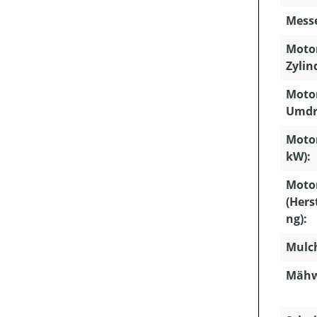
Mess
Moto
Zylin
Motor
Umdr
Motor
kW):
Moto
(Hers
ng):
Mulc
Mähw