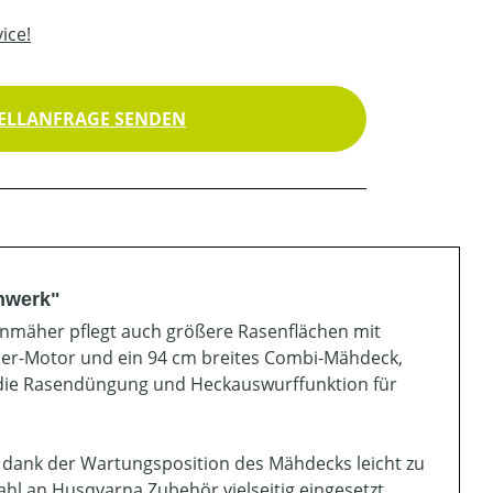
ice!
ELLANFRAGE SENDEN
ähwerk"
asenmäher pflegt auch größere Rasenflächen mit
nder-Motor und ein 94 cm breites Combi-Mähdeck,
ür die Rasendüngung und Heckauswurffunktion für
r dank der Wartungsposition des Mähdecks leicht zu
ahl an Husqvarna Zubehör vielseitig eingesetzt