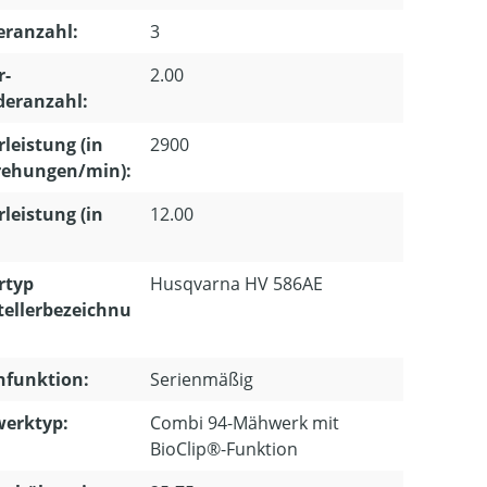
eranzahl:
3
r-
2.00
deranzahl:
leistung (in
2900
ehungen/min):
leistung (in
12.00
rtyp
Husqvarna HV 586AE
tellerbezeichnu
hfunktion:
Serienmäßig
erktyp:
Combi 94-Mähwerk mit
BioClip®-Funktion