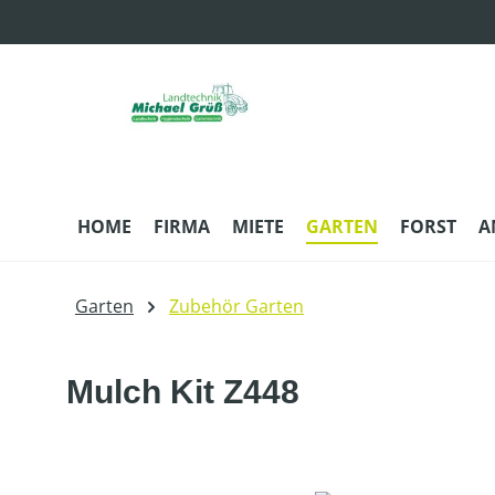
m Hauptinhalt springen
Zur Suche springen
Zur Hauptnavigation springen
HOME
FIRMA
MIETE
GARTEN
FORST
A
Garten
Zubehör Garten
Mulch Kit Z448