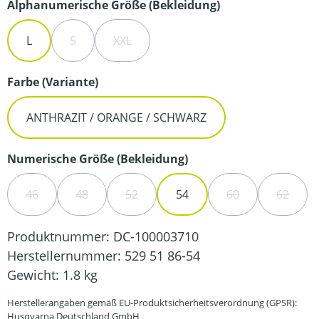
auswählen
Alphanumerische Größe (Bekleidung)
L
S
XXL
(DIESE OPTION IST ZURZEIT NICHT VERFÜGBAR.)
(DIESE OPTION IST ZURZEIT NICHT VERFÜ
auswählen
Farbe (Variante)
ANTHRAZIT / ORANGE / SCHWARZ
auswählen
Numerische Größe (Bekleidung)
46
48
52
54
60
62
(DIESE OPTION IST ZURZEIT NICHT VERFÜGBAR.)
(DIESE OPTION IST ZURZEIT NICHT VERFÜGBAR.)
(DIESE OPTION IST ZURZEIT NICHT VER
(DIESE OPTION IS
(DIESE 
Produktnummer:
DC-100003710
Herstellernummer:
529 51 86-54
Gewicht:
1.8 kg
Herstellerangaben gemäß EU-Produktsicherheitsverordnung (GPSR):
Husqvarna Deutschland GmbH