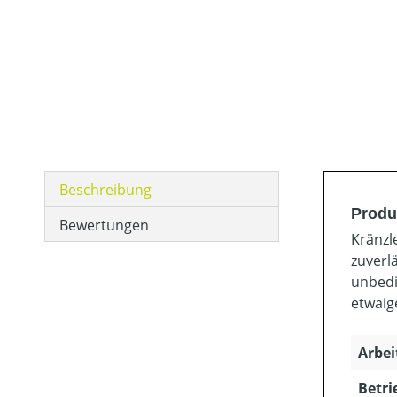
Beschreibung
Produ
Bewertungen
Kränzl
zuverl
unbedi
etwaig
Arbei
Betri