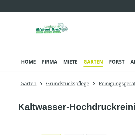
m Hauptinhalt springen
Zur Suche springen
Zur Hauptnavigation springen
HOME
FIRMA
MIETE
GARTEN
FORST
A
Garten
Grundstückspflege
Reinigungsgerä
Kaltwasser-Hochdruckreini