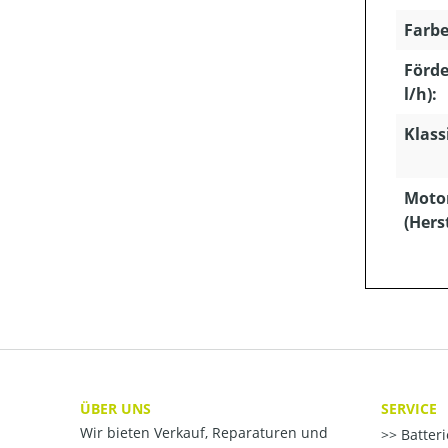
Farbe
Förd
l/h):
Klass
Moto
(Hers
ÜBER UNS
SERVICE
Wir bieten Verkauf, Reparaturen und
Batter