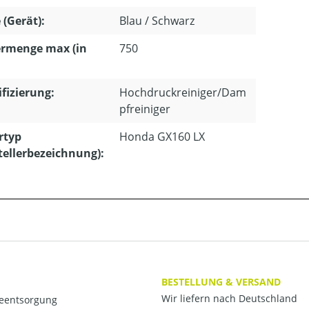
 (Gerät):
Blau / Schwarz
ermenge max (in
750
ifizierung:
Hochdruckreiniger/Dam
pfreiniger
rtyp
Honda GX160 LX
tellerbezeichnung):
BESTELLUNG & VERSAND
Wir liefern nach Deutschland
ieentsorgung