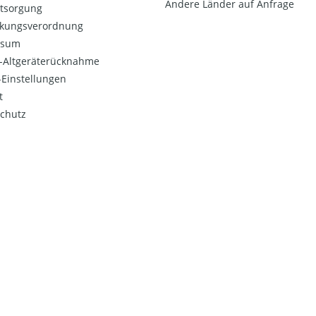
Andere Länder auf Anfrage
ntsorgung
kungsverordnung
ssum
o-Altgeräterücknahme
Einstellungen
t
chutz