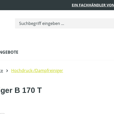
EIN FACHHÄNDLER VON
NGEBOTE
te
Hochdruck-/Dampfreiniger
ger B 170 T