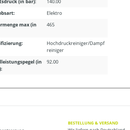
tsdruck (in bar):
140.00
ebsart:
Elektro
ermenge max (in
465
ifizierung:
Hochdruckreiniger/Dampf
reiniger
lleistungspegel (in
92.00
):
BESTELLUNG & VERSAND
Wir liefern nach Deutschland