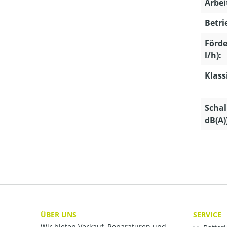
Arbei
Betri
Förd
l/h):
Klass
Schal
dB(A)
ÜBER UNS
SERVICE
Wir bieten Verkauf, Reparaturen und