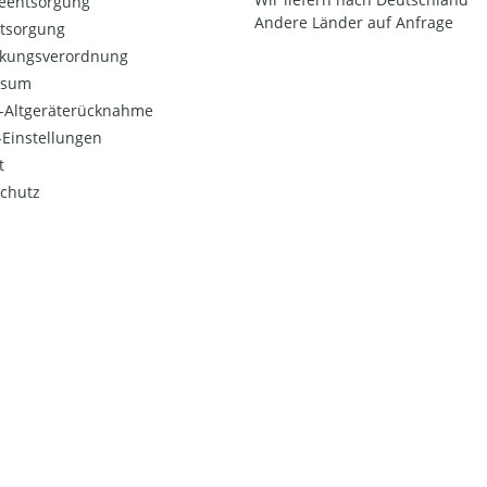
ieentsorgung
Andere Länder auf Anfrage
ntsorgung
kungsverordnung
ssum
o-Altgeräterücknahme
Einstellungen
t
chutz