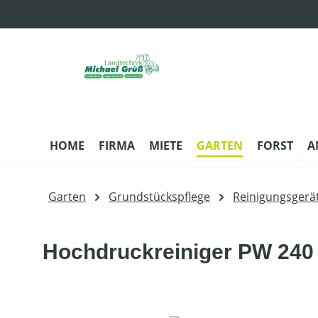
m Hauptinhalt springen
Zur Suche springen
Zur Hauptnavigation springen
HOME
FIRMA
MIETE
GARTEN
FORST
A
Garten
Grundstückspflege
Reinigungsgerä
Hochdruckreiniger PW 240