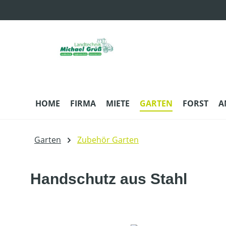
m Hauptinhalt springen
Zur Suche springen
Zur Hauptnavigation springen
HOME
FIRMA
MIETE
GARTEN
FORST
A
Garten
Zubehör Garten
Handschutz aus Stahl