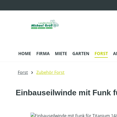
m Hauptinhalt springen
Zur Suche springen
Zur Hauptnavigation springen
HOME
FIRMA
MIETE
GARTEN
FORST
A
Forst
Zubehör Forst
Einbauseilwinde mit Funk f
Bildergalerie überspringen