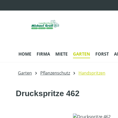
m Hauptinhalt springen
Zur Suche springen
Zur Hauptnavigation springen
HOME
FIRMA
MIETE
GARTEN
FORST
A
Garten
Pflanzenschutz
Handspritzen
Druckspritze 462
Bildergalerie überspringen