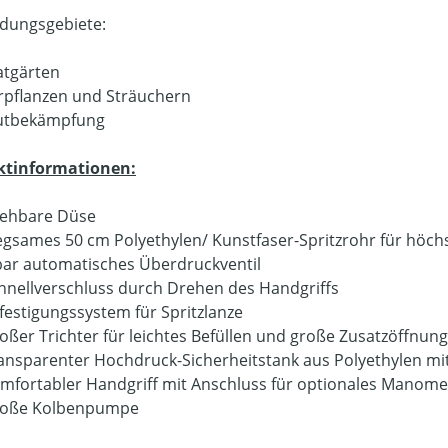
dungsgebiete:
vatgärten
erpflanzen und Sträuchern
utbekämpfung
ktinformationen:
ehbare Düse
egsames 50 cm Polyethylen/ Kunstfaser-Spritzrohr für hö
bar automatisches Überdruckventil
hnellverschluss durch Drehen des Handgriffs
festigungssystem für Spritzlanze
oßer Trichter für leichtes Befüllen und große Zusatzöffnung
ansparenter Hochdruck-Sicherheitstank aus Polyethylen mi
mfortabler Handgriff mit Anschluss für optionales Manome
oße Kolbenpumpe