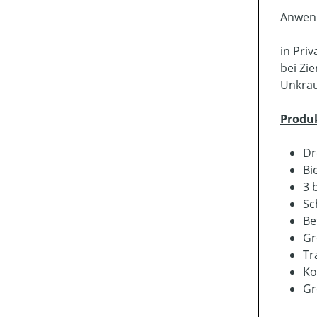
Anwen
in Pri
bei Zi
Unkra
Produ
Dr
Bi
3 
Sc
Be
Gr
Tr
Ko
Gr