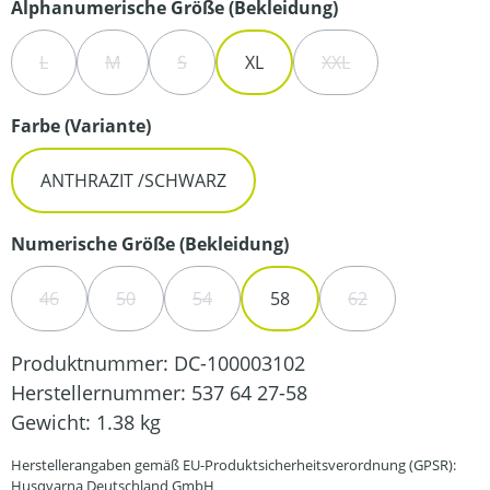
auswählen
Alphanumerische Größe (Bekleidung)
L
M
S
XL
XXL
(DIESE OPTION IST ZURZEIT NICHT VERFÜGBAR.)
(DIESE OPTION IST ZURZEIT NICHT VERFÜGBAR.)
(DIESE OPTION IST ZURZEIT NICHT VERFÜG
(DIESE OPTION IST Z
auswählen
Farbe (Variante)
ANTHRAZIT /SCHWARZ
auswählen
Numerische Größe (Bekleidung)
46
50
54
58
62
(DIESE OPTION IST ZURZEIT NICHT VERFÜGBAR.)
(DIESE OPTION IST ZURZEIT NICHT VERFÜGBAR.)
(DIESE OPTION IST ZURZEIT NICHT VER
(DIESE OPTION IS
Produktnummer:
DC-100003102
Herstellernummer:
537 64 27-58
Gewicht:
1.38 kg
Herstellerangaben gemäß EU-Produktsicherheitsverordnung (GPSR):
Husqvarna Deutschland GmbH