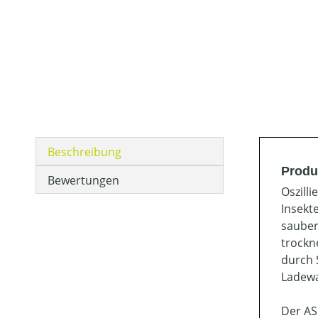
Beschreibung
Produ
Bewertungen
Oszill
Insekt
sauber
trockn
durch 
Ladewa
Der AS