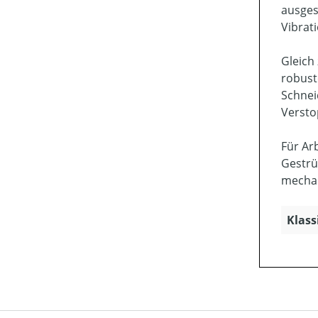
ausges
Vibrat
Gleich
robust
Schnei
Versto
Für Ar
Gestrü
mechan
Klass