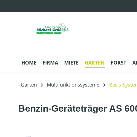
m Hauptinhalt springen
Zur Suche springen
Zur Hauptnavigation springen
HOME
FIRMA
MIETE
GARTEN
FORST
A
Garten
Multifunktionssysteme
Basis-Syste
Benzin-Geräteträger AS 600