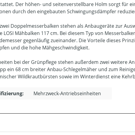
tattet. Der höhen- und seitenverstellbare Holm sorgt für e
ionen durch den eingebauten Schwingungsdämpfer reduzie
 zwei Doppelmesserbalken stehen als Anbaugeräte zur Ausw
e LOSI Mähbalken 117 cm. Bei diesem Typ von Messerbalke
demesser gegenläufig zueinander. Die Vorteile dieses Prinzi
pfen und die hohe Mähgeschwindigkeit.
beiten bei der Grünpflege stehen außerdem zwei weitere Anb
pp ein 68 cm breiter Anbau-Schlegelmäher und zum Reinige
ischer Wildkrautbürsten sowie im Winterdienst eine Kehrbü
ifizierung:
Mehrzweck-Antriebseinheiten