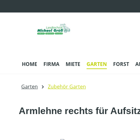
m Hauptinhalt springen
Zur Suche springen
Zur Hauptnavigation springen
HOME
FIRMA
MIETE
GARTEN
FORST
A
Garten
Zubehör Garten
Armlehne rechts für Aufsit