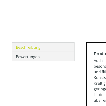
Beschreibung
Produ
Bewertungen
Auch i
besond
und fl
Kunsts
Kräfti
gering
Ist de
über e