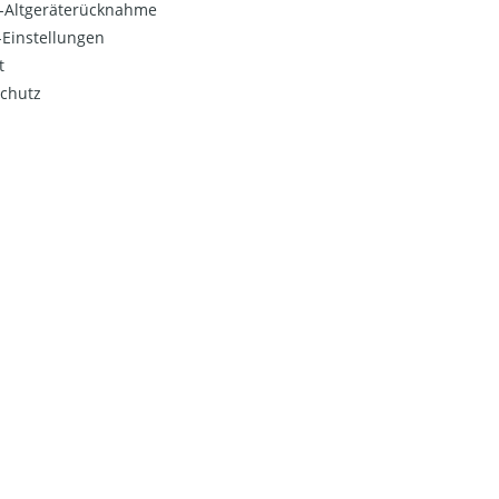
o-Altgeräterücknahme
Einstellungen
t
chutz