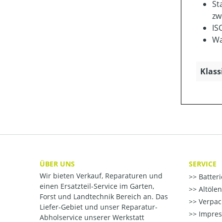
St
zw
IS
Wa
Klass
ÜBER UNS
SERVICE
Wir bieten Verkauf, Reparaturen und
Batter
einen Ersatzteil-Service im Garten,
Altöle
Forst und Landtechnik Bereich an. Das
Verpac
Liefer-Gebiet und unser Reparatur-
Impre
Abholservice unserer Werkstatt