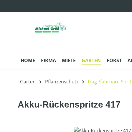
m Hauptinhalt springen
Zur Suche springen
Zur Hauptnavigation springen
HOME
FIRMA
MIETE
GARTEN
FORST
A
Garten
Pflanzenschutz
trag-/fahrbare Spri
Akku-Rückenspritze 417
Bildergalerie überspringen