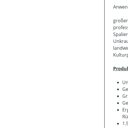
Anwen
großer
profes
Spalie
Unkra
landwi
Kultur
Produ
Un
Ge
Gr
Ge
Er
Rü
1.