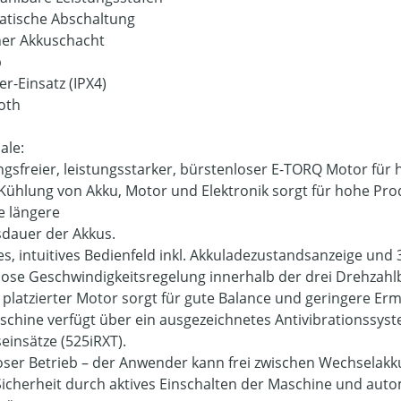
tische Abschaltung
cher Akkuschacht
b
er-Einsatz (IPX4)
oth
ale:
gsfreier, leistungsstarker, bürstenloser E-TORQ Motor für h
 Kühlung von Akku, Motor und Elektronik sorgt für hohe Pr
ne längere
dauer der Akkus.
es, intuitives Bedienfeld inkl. Akkuladezustandsanzeige und 
lose Geschwindigkeitsregelung innerhalb der drei Drehzahl
 platzierter Motor sorgt für gute Balance und geringere E
schine verfügt über ein ausgezeichnetes Antivibrationssy
einsätze (525iRXT).
oser Betrieb – der Anwender kann frei zwischen Wechselak
icherheit durch aktives Einschalten der Maschine und auto