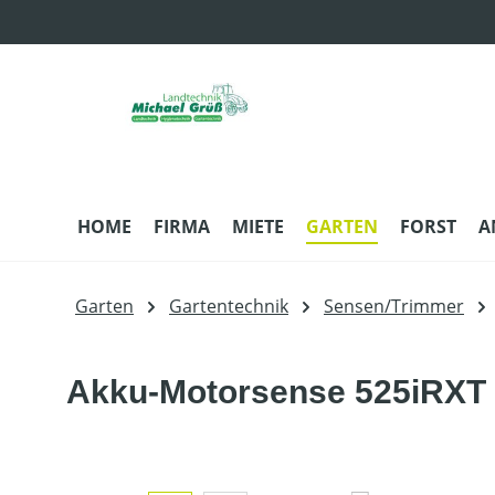
m Hauptinhalt springen
Zur Suche springen
Zur Hauptnavigation springen
HOME
FIRMA
MIETE
GARTEN
FORST
A
Garten
Gartentechnik
Sensen/Trimmer
Akku-Motorsense 525iRXT 