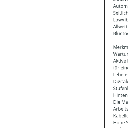
Automa
Seitli
LowVi
Allwett
Blueto
Merkm
Wartun
Aktive
für ei
Lebens
Digital
Stufen
Hinten
Die Ma
Arbeits
Kabell
Hohe S