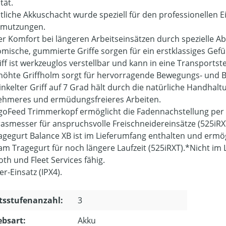
tät.
itliche Akkuschacht wurde speziell für den professionellen E
hmutzungen.
r Komfort bei längeren Arbeitseinsätzen durch spezielle Abl
mische, gummierte Griffe sorgen für ein erstklassiges Gefühl
iff ist werkzeuglos verstellbar und kann in eine Transportst
höhte Griffholm sorgt für hervorragende Bewegungs- und Bei
nkelter Griff auf 7 Grad hält durch die natürliche Handhalt
hmeres und ermüdungsfreieres Arbeiten.
goFeed Trimmerkopf ermöglicht die Fadennachstellung per
Grasmesser für anspruchsvolle Freischneidereinsätze (525iRX
agegurt Balance XB ist im Lieferumfang enthalten und ermö
 am Tragegurt für noch längere Laufzeit (525iRXT).*Nicht im
th und Fleet Services fähig.
er-Einsatz (IPX4).
tsstufenanzahl:
3
ebsart:
Akku