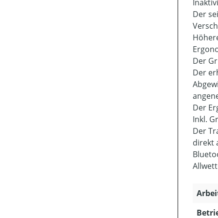
Inaktivi
Der se
Versc
Höhere
Ergono
Der Gr
Der er
Abgewi
angene
Der Er
Inkl. 
Der Tr
direkt
Bluetoo
Allwett
Arbei
Betri