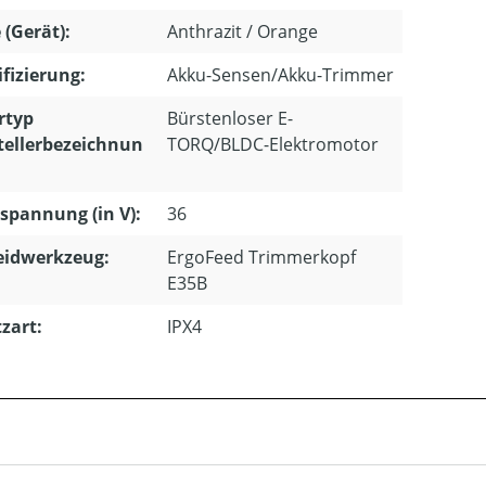
 (Gerät):
Anthrazit / Orange
ifizierung:
Akku-Sensen/Akku-Trimmer
rtyp
Bürstenloser E-
tellerbezeichnun
TORQ/BLDC-Elektromotor
pannung (in V):
36
eidwerkzeug:
ErgoFeed Trimmerkopf
E35B
zart:
IPX4