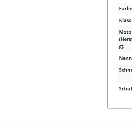
Farbe
Klass
Moto
(Hers
g):
Nenns
Schn
Schut